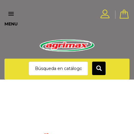

MENU