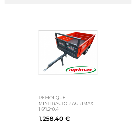
REMOLQUE
MINITRACTOR AGRIMAX
1.6*1.2*0.4
Precio
1.258,40 €