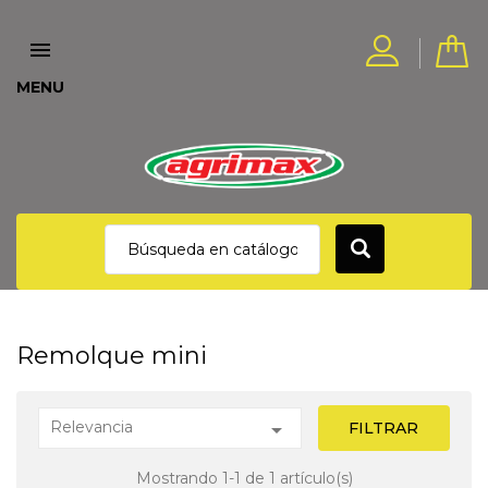

MENU
Remolque mini
Relevancia

FILTRAR
Mostrando 1-1 de 1 artículo(s)