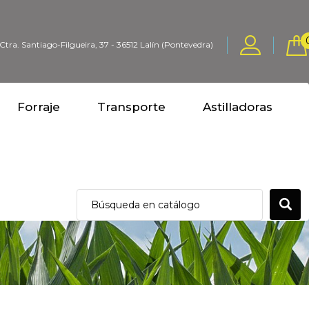
Ctra. Santiago-Filgueira, 37 - 36512 Lalín (Pontevedra)
Forraje
Transporte
Astilladoras