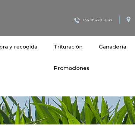
+34 986 78 14 68
ra y recogida
Trituración
Ganadería
Promociones
Inicio
Ganadería
Pincho desensiladora de balas