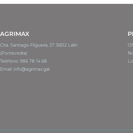
AGRIMAX
P
Ctra. Santiago-Filgueira, 37 36512 Lalín
Of
(Pontevedra)
No
Teléfono: 986 78 14 68
Lo
Email: info@agrimax.gal