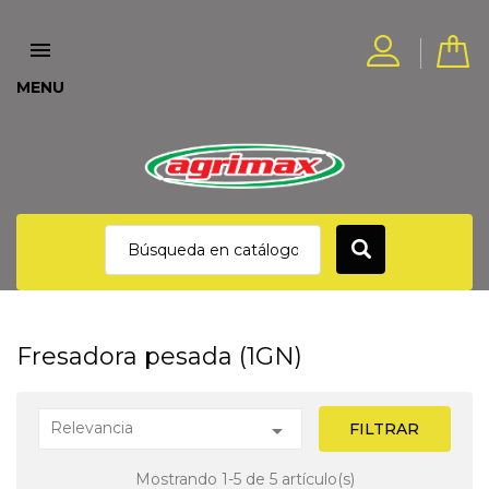

MENU
Fresadora pesada (1GN)
Relevancia

FILTRAR
Mostrando 1-5 de 5 artículo(s)