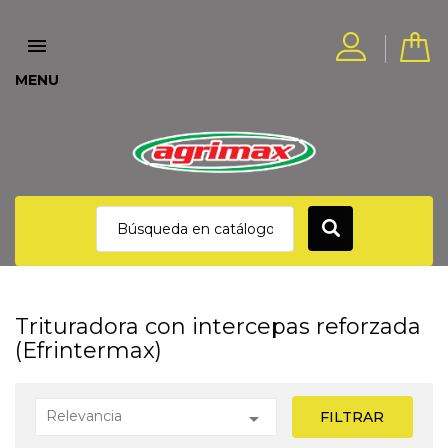

MENU
Trituradora con intercepas reforzada
(Efrintermax)
Relevancia

FILTRAR