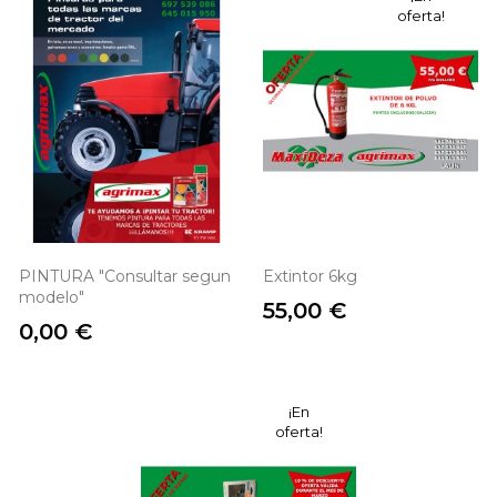
oferta!
PINTURA "Consultar segun
Extintor 6kg
modelo"
Precio
55,00 €
Precio
0,00 €
¡En
oferta!