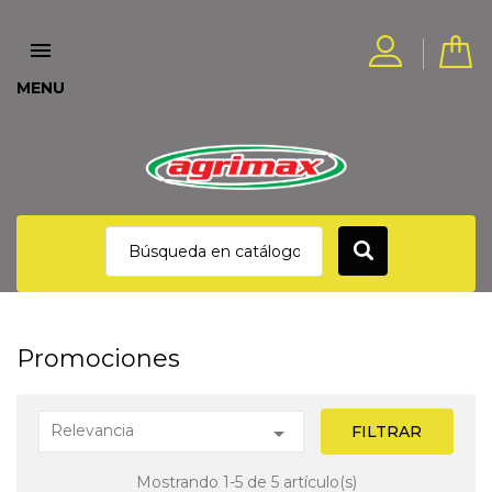

MENU
Promociones
Relevancia

FILTRAR
Mostrando 1-5 de 5 artículo(s)